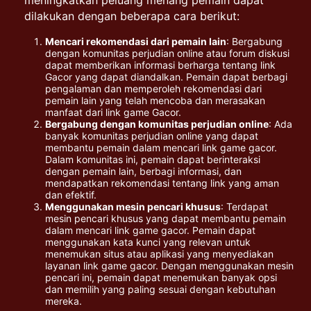
meningkatkan peluang menang pemain dapat
dilakukan dengan beberapa cara berikut:
Mencari rekomendasi dari pemain lain
: Bergabung
dengan komunitas perjudian online atau forum diskusi
dapat memberikan informasi berharga tentang link
Gacor yang dapat diandalkan. Pemain dapat berbagi
pengalaman dan memperoleh rekomendasi dari
pemain lain yang telah mencoba dan merasakan
manfaat dari link game Gacor.
Bergabung dengan komunitas perjudian online
: Ada
banyak komunitas perjudian online yang dapat
membantu pemain dalam mencari link game gacor.
Dalam komunitas ini, pemain dapat berinteraksi
dengan pemain lain, berbagi informasi, dan
mendapatkan rekomendasi tentang link yang aman
dan efektif.
Menggunakan mesin pencari khusus
: Terdapat
mesin pencari khusus yang dapat membantu pemain
dalam mencari link game gacor. Pemain dapat
menggunakan kata kunci yang relevan untuk
menemukan situs atau aplikasi yang menyediakan
layanan link game gacor. Dengan menggunakan mesin
pencari ini, pemain dapat menemukan banyak opsi
dan memilih yang paling sesuai dengan kebutuhan
mereka.