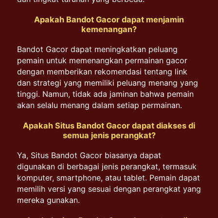
Apakah Bandot Gacor dapat menjamin
kemenangan?
Bandot Gacor dapat meningkatkan peluang
pemain untuk memenangkan permainan gacor
dengan memberikan rekomendasi tentang link
dan strategi yang memiliki peluang menang yang
tinggi. Namun, tidak ada jaminan bahwa pemain
akan selalu menang dalam setiap permainan.
Apakah Situs Bandot Gacor dapat diakses di
semua jenis perangkat?
Ya, Situs Bandot Gacor biasanya dapat
digunakan di berbagai jenis perangkat, termasuk
komputer, smartphone, atau tablet. Pemain dapat
memilih versi yang sesuai dengan perangkat yang
mereka gunakan.