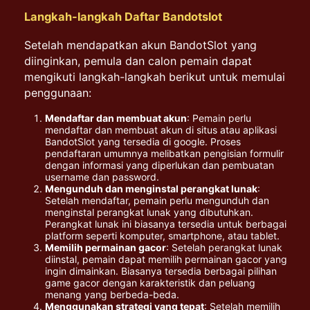
Langkah-langkah Daftar Bandotslot
Setelah mendapatkan akun BandotSlot yang
diinginkan, pemula dan calon pemain dapat
mengikuti langkah-langkah berikut untuk memulai
penggunaan:
Mendaftar dan membuat akun
: Pemain perlu
mendaftar dan membuat akun di situs atau aplikasi
BandotSlot yang tersedia di google. Proses
pendaftaran umumnya melibatkan pengisian formulir
dengan informasi yang diperlukan dan pembuatan
username dan password.
Mengunduh dan menginstal perangkat lunak
:
Setelah mendaftar, pemain perlu mengunduh dan
menginstal perangkat lunak yang dibutuhkan.
Perangkat lunak ini biasanya tersedia untuk berbagai
platform seperti komputer, smartphone, atau tablet.
Memilih permainan gacor
: Setelah perangkat lunak
diinstal, pemain dapat memilih permainan gacor yang
ingin dimainkan. Biasanya tersedia berbagai pilihan
game gacor dengan karakteristik dan peluang
menang yang berbeda-beda.
Menggunakan strategi yang tepat
: Setelah memilih