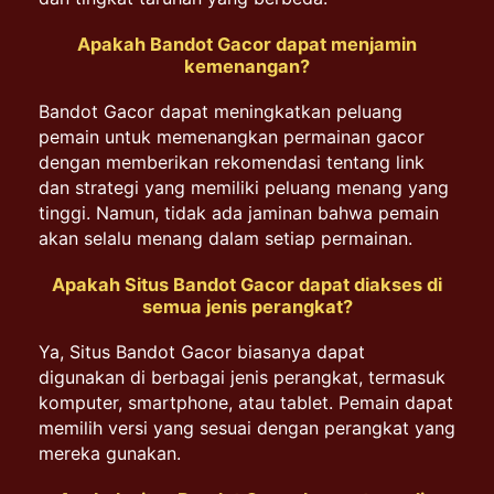
Apakah Bandot Gacor dapat menjamin
kemenangan?
Bandot Gacor dapat meningkatkan peluang
pemain untuk memenangkan permainan gacor
dengan memberikan rekomendasi tentang link
dan strategi yang memiliki peluang menang yang
tinggi. Namun, tidak ada jaminan bahwa pemain
akan selalu menang dalam setiap permainan.
Apakah Situs Bandot Gacor dapat diakses di
semua jenis perangkat?
Ya, Situs Bandot Gacor biasanya dapat
digunakan di berbagai jenis perangkat, termasuk
komputer, smartphone, atau tablet. Pemain dapat
memilih versi yang sesuai dengan perangkat yang
mereka gunakan.