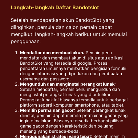
Langkah-langkah Daftar Bandotslot
Setelah mendapatkan akun BandotSlot yang
diinginkan, pemula dan calon pemain dapat
mengikuti langkah-langkah berikut untuk memulai
penggunaan:
Mendaftar dan membuat akun
: Pemain perlu
mendaftar dan membuat akun di situs atau aplikasi
BandotSlot yang tersedia di google. Proses
pendaftaran umumnya melibatkan pengisian formulir
dengan informasi yang diperlukan dan pembuatan
username dan password.
Mengunduh dan menginstal perangkat lunak
:
Setelah mendaftar, pemain perlu mengunduh dan
menginstal perangkat lunak yang dibutuhkan.
Perangkat lunak ini biasanya tersedia untuk berbagai
platform seperti komputer, smartphone, atau tablet.
Memilih permainan gacor
: Setelah perangkat lunak
diinstal, pemain dapat memilih permainan gacor yang
ingin dimainkan. Biasanya tersedia berbagai pilihan
game gacor dengan karakteristik dan peluang
menang yang berbeda-beda.
Menggunakan strategi yang tepat
: Setelah memilih