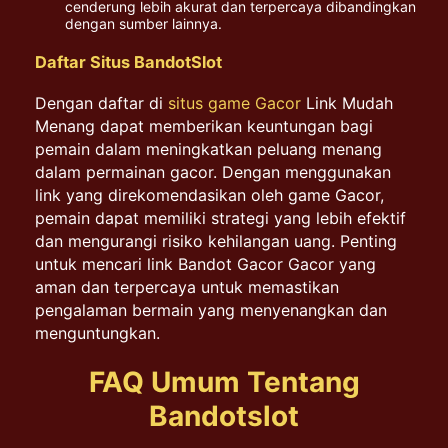
cenderung lebih akurat dan terpercaya dibandingkan
dengan sumber lainnya.
Daftar Situs BandotSlot
Dengan daftar di
situs game Gacor
Link Mudah
Menang dapat memberikan keuntungan bagi
pemain dalam meningkatkan peluang menang
dalam permainan gacor. Dengan menggunakan
link yang direkomendasikan oleh game Gacor,
pemain dapat memiliki strategi yang lebih efektif
dan mengurangi risiko kehilangan uang. Penting
untuk mencari link Bandot Gacor Gacor yang
aman dan terpercaya untuk memastikan
pengalaman bermain yang menyenangkan dan
menguntungkan.
FAQ Umum Tentang
Bandotslot