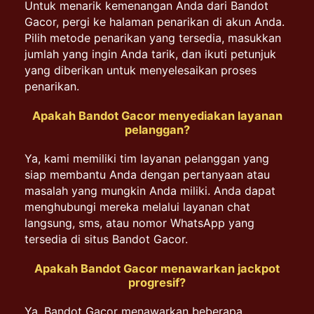
Untuk menarik kemenangan Anda dari Bandot
Gacor, pergi ke halaman penarikan di akun Anda.
Pilih metode penarikan yang tersedia, masukkan
jumlah yang ingin Anda tarik, dan ikuti petunjuk
yang diberikan untuk menyelesaikan proses
penarikan.
Apakah Bandot Gacor menyediakan layanan
pelanggan?
Ya, kami memiliki tim layanan pelanggan yang
siap membantu Anda dengan pertanyaan atau
masalah yang mungkin Anda miliki. Anda dapat
menghubungi mereka melalui layanan chat
langsung, sms, atau nomor WhatsApp yang
tersedia di situs Bandot Gacor.
Apakah Bandot Gacor menawarkan jackpot
progresif?
Ya, Bandot Gacor menawarkan beberapa