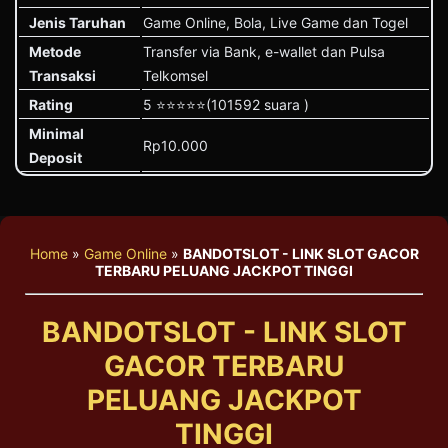
Jenis Taruhan
Game Online
,
Bola
,
Live Game
dan
Togel
Metode
Transfer via Bank
,
e-wallet
dan
Pulsa
Transaksi
Telkomsel
Rating
5 ⭐⭐⭐⭐⭐
(
101592
suara )
Minimal
Rp
10.000
Deposit
Home
»
Game Online
»
BANDOTSLOT - LINK SLOT GACOR
TERBARU PELUANG JACKPOT TINGGI
BANDOTSLOT - LINK SLOT
GACOR TERBARU
PELUANG JACKPOT
TINGGI