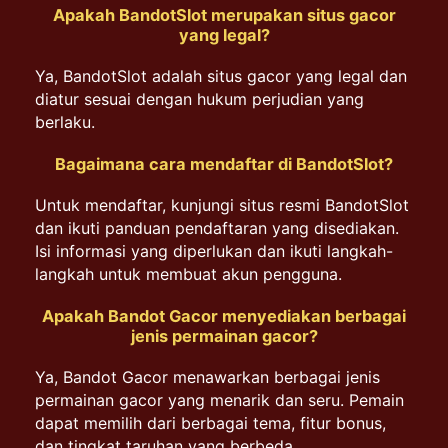
Apakah BandotSlot merupakan situs gacor
yang legal?
Ya, BandotSlot adalah situs gacor yang legal dan
diatur sesuai dengan hukum perjudian yang
berlaku.
Bagaimana cara mendaftar di BandotSlot?
Untuk mendaftar, kunjungi situs resmi BandotSlot
dan ikuti panduan pendaftaran yang disediakan.
Isi informasi yang diperlukan dan ikuti langkah-
langkah untuk membuat akun pengguna.
Apakah Bandot Gacor menyediakan berbagai
jenis permainan gacor?
Ya, Bandot Gacor menawarkan berbagai jenis
permainan gacor yang menarik dan seru. Pemain
dapat memilih dari berbagai tema, fitur bonus,
dan tingkat taruhan yang berbeda.