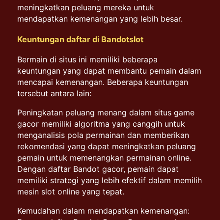
meningkatkan peluang mereka untuk
mendapatkan kemenangan yang lebih besar.
Keuntungan daftar di Bandotslot
Bermain di situs ini memiliki beberapa
keuntungan yang dapat membantu pemain dalam
mencapai kemenangan. Beberapa keuntungan
tersebut antara lain:
Peningkatan peluang menang dalam situs game
gacor memiliki algoritma yang canggih untuk
menganalisis pola permainan dan memberikan
rekomendasi yang dapat meningkatkan peluang
pemain untuk memenangkan permainan online.
Dengan daftar Bandot gacor, pemain dapat
memiliki strategi yang lebih efektif dalam memilih
mesin slot online yang tepat.
Kemudahan dalam mendapatkan kemenangan: