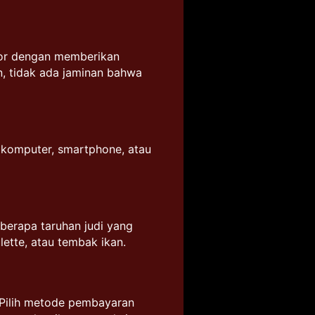
or dengan memberikan
n, tidak ada jaminan bahwa
k komputer, smartphone, atau
berapa taruhan judi yang
lette, atau tembak ikan.
 Pilih metode pembayaran