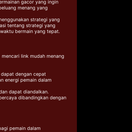
permainan gacor yang ingin
n peluang menang yang
 menggunakan strategi yang
si tentang strategi yang
n waktu bermain yang tepat.
m mencari link mudah menang
r dapat dengan cepat
an energi pemain dalam
dan dapat diandalkan.
rpercaya dibandingkan dengan
agi pemain dalam