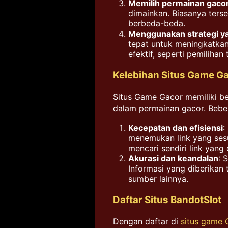
Memilih permainan gaco
dimainkan. Biasanya ters
berbeda-beda.
Menggunakan strategi ya
tepat untuk meningkatkan
efektif, seperti pemiliha
Kelebihan Situs Game Ga
Situs Game Gacor memiliki b
dalam permainan gacor. Beber
Kecepatan dan efisiensi
:
menemukan link yang ses
mencari sendiri link yan
Akurasi dan keandalan
: 
Informasi yang diberikan
sumber lainnya.
Daftar Situs BandotSlot
Dengan daftar di
situs game 