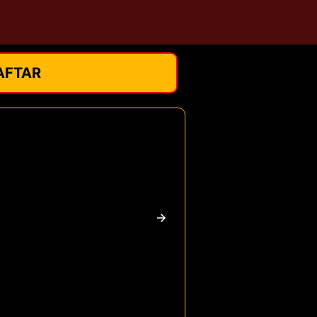
AFTAR