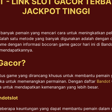
 - LINK SLOT GACOR TERB
JACKPOT TINGGI
e, banyak pemain yang mencari cara untuk meningkatkan p
Salah satu metode yang banyak digunakan adalah dengan da
ame dengan informasi bocoran game gacor hari ini di Ban
 mendapatkannya.
Gacor?
tus game yang dirancang khusus untuk membantu pemain g
ka untuk memenangkan permainan. Dengan daftar
Bandot
a untuk mendapatkan kemenangan yang lebih besar.
ndotslot
ki beberapa keuntungan yang dapat membantu pemain dala