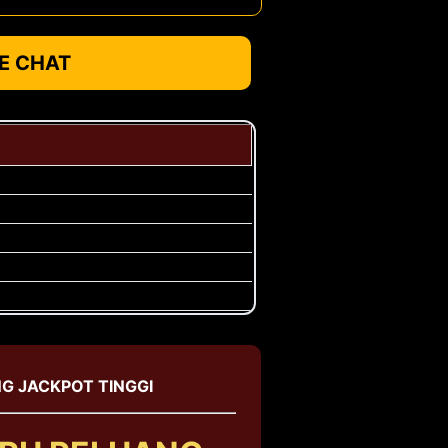
VE CHAT
G JACKPOT TINGGI