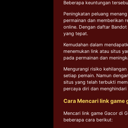
Beberapa keuntungan tersebut
Peningkatan peluang menang 
permainan dan memberikan r
online. Dengan daftar Bandot 
yang tepat.
Kemudahan dalam mendapatka
menemukan link atau situs y
pada permainan dan meningk
Mengurangi risiko kehilangan
setiap pemain. Namun dengan 
situs yang telah terbukti me
percaya diri dan menghindari
Cara Mencari link game 
Mencari link game Gacor di 
beberapa cara berikut: