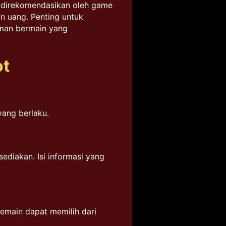
 direkomendasikan oleh game
an uang. Penting untuk
aman bermain yang
ot
yang berlaku.
ediakan. Isi informasi yang
emain dapat memilih dari