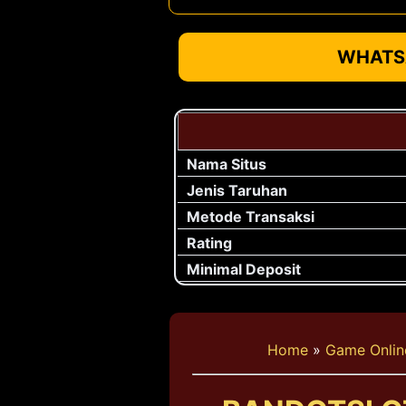
WHATS
Nama Situs
Jenis Taruhan
Metode Transaksi
Rating
Minimal Deposit
Home
»
Game Onlin